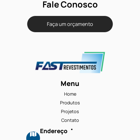
32 - comercial médio
Tamanho do rolo padrão
35 m x 3,66 m = 128,1 m²
Reação ao fogo
III-A / Cfl-s1
Propensão eletrostática
Menos que 2,0 kV (DIN 5434.3/1985)
Controle estático
Permanente
Fale Conosco