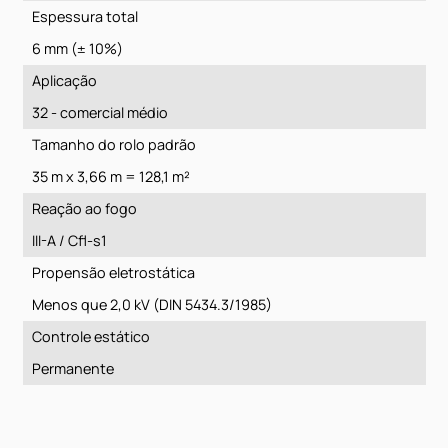
Ficha técnica:
Construção
Agulhado estruturado
Tipo de fio
100% Stainproof Miracle Fibre (PP)
Peso total
1100 g/m² (± 10%)
Espessura total
6 mm (± 10%)
Aplicação