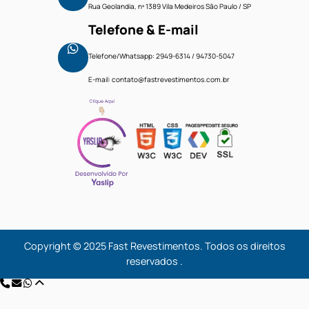
Faça um orçamento
Menu
Home
Produtos
Projetos
.
Contato
Endereço