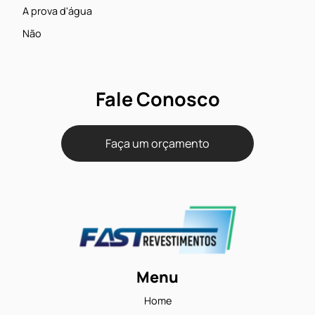
Desenho/Design
Madeirado
Garantia
25 anos residencial/05 anos comercial
Bordas
Retas
Textura
Madeira Clássica
A prova d'água
Não