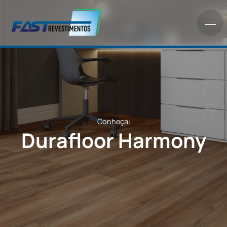
Conheça:
Durafloor Harmon