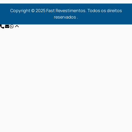
Endereço
Rua Geolandia, nº 1389 Vila Medeiros São Paulo / SP
Telefone & E-mail
Telefone/Whatsapp: 2949-6314 / 94730-5047
E-mail: contato@fastrevestimentos.com.br
Copyright © 2025 Fast Revestimentos. Todos os direit