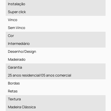
8 x 248 x 1340
Caixa (m²)
2,32624
Embalagem
7 réguas
Resistência / Capa de superfície
AC4
Instalação
Super click
Vinco
Sem Vinco
Cor
Intermediário