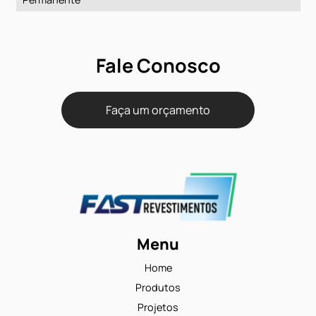
32 - comercial médio
Tamanho do rolo padrão
30 m x 3,66 m = 109,8 m²
Reação ao fogo
III-B / Cfl-s1
Propensão Eletrostática
Menos que 2,0 kV (DIN 54345.3/1985)
Controle Estático
Permanente
Fale Conosco