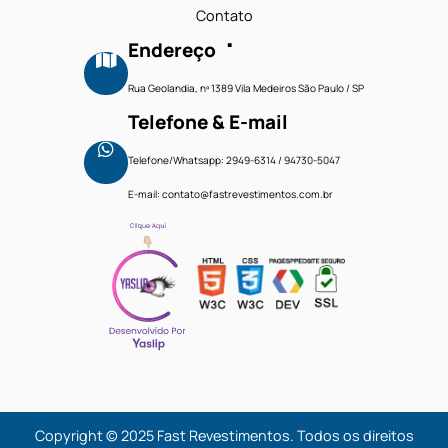
Faça um orçamento
Menu
Home
Produtos
Projetos
.
Contato
Endereço
Rua Geolandia, nº 1389 Vila Medeiros São Paulo / SP