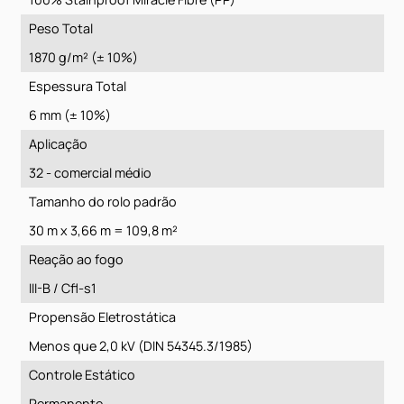
Ficha técnica:
Construção
Tufting bouclé
Tipo de Fio
100% Stainproof Miracle Fibre (PP)
Peso Total
1870 g/m² (± 10%)
Espessura Total
6 mm (± 10%)
Aplicação