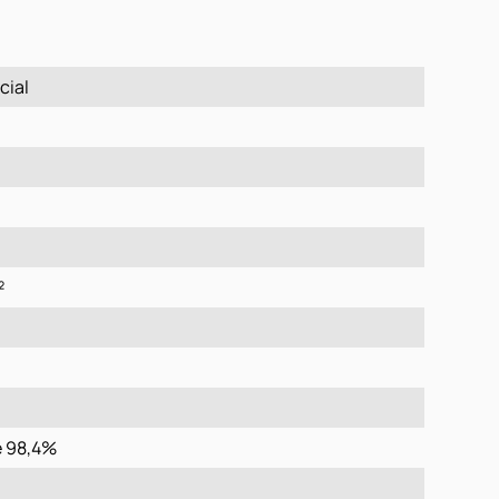
cial
²
e 98,4%