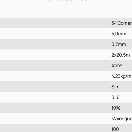
34 Comer
5,0mm
0,7mm
2x20,5m
41m²
4,23kg/m
Sim
0,16
19%
Maior qu
100