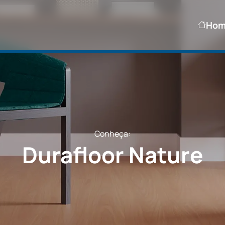
Ho
Conheça:
Durafloor Nature