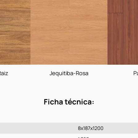
aiz
Jequitiba-Rosa
P
Ficha técnica:
8x187x1200