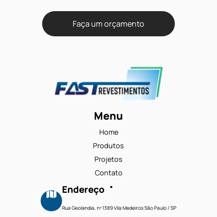
Super click
Vinco
Sem Vinco
Cor
Escuro
Desenho/Design
Madeirado
Garantia
25 anos residencial/05 anos comercial
Bordas
Retas
Textura
Madeira Leve / Madeira Clássica