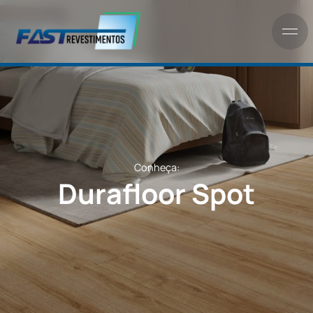
Conheça:
Durafloor Spot