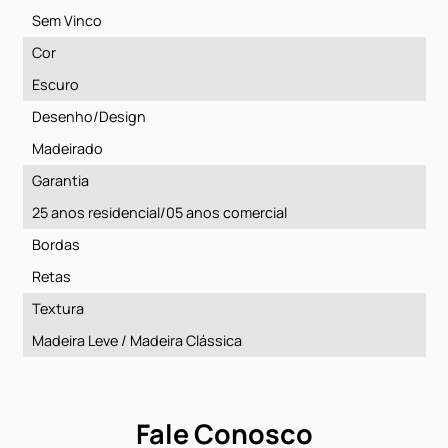
Pisos Laminados
Formato
Réguas
Tamanho
7 x 187 x 1340
Caixa (m²)
2,5058
Embalagem
10 réguas
Resistência / Capa de superfície
AC4
Instalação