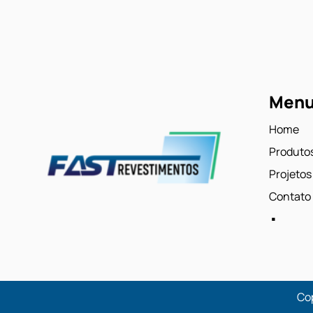
Men
Home
Produto
Projetos
.
Contato
Cop