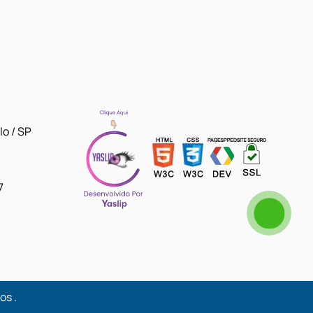
lo / SP
7
dos
.