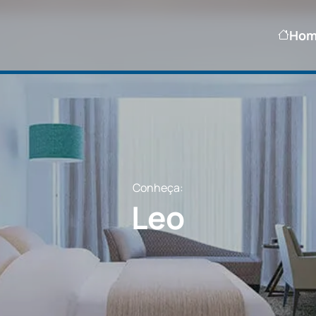
Ho
Conheça:
Leo