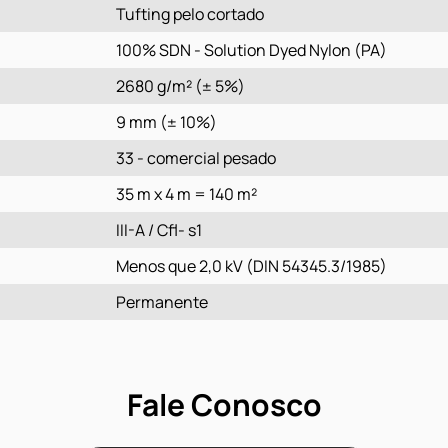
Tufting pelo cortado
100% SDN - Solution Dyed Nylon (PA)
2680 g/m² (± 5%)
9 mm (± 10%)
33 - comercial pesado
35 m x 4 m = 140 m²
III-A / Cfl- s1
Menos que 2,0 kV (DIN 54345.3/1985)
Permanente
Fale Conosco