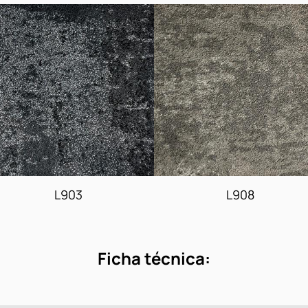
L903
L908
Ficha técnica: