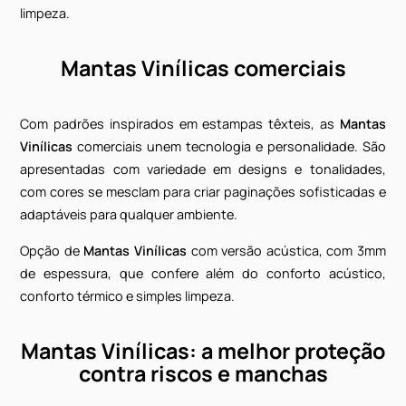
qualidade final dos serviços.
Mantas Vinílicas
Belgo
(Beaulieu) em
piso vinílico
, com sistema clic de enca
colados, autoportantes e gramas sintéticas decorati
Dentre as vantagens das
Mantas Vinílicas
: confo
acústico, conforto térmico e facilidade de aplicaçã
limpeza.
Mantas Vinílicas comerciais
Com padrões inspirados em estampas têxteis, as
Man
Vinílicas
comerciais unem tecnologia e personalidade.
apresentadas com variedade em designs e tonalidad
com cores se mesclam para criar paginações sofisticad
adaptáveis para qualquer ambiente.