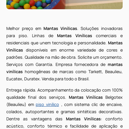
Melhor preço em
Mantas Vinílicas
. Soluções inovado
para piso. Linhas de
Mantas Vinílicas
comerciai
residenciais que unem tecnologia e personalidade.
Man
Vinílicas
disponíveis em enorme variedade de core
padrões. Qualidade na mão de obra. Solicite um orçame
Serviços com Garantia. Empresa fornecedora de
man
vinílicas
homogêneas de marcas como Tarkett, Beauli
Eucatex, Duratex. Venda para todo o Brasil.
Entrega rápida. Acompanhamento da colocação com 1