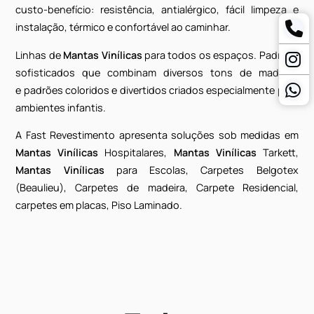
que confere excelente vida útil ao produto. Benefíc
resistente à água, resistente às manchas.
Mantas Vinílicas Residenciais
Projetos dinâmicos e arrojados. Pisos vinílicos em
Man
Vinílicas
projetados especialmente para ambien
residenciais, com benefícios que proporcionam ót
custo-benefício: resistência, antialérgico, fácil limpe
instalação, térmico e confortável ao caminhar.
Linhas de
Mantas Vinílicas
para todos os espaços. Pad
sofisticados que combinam diversos tons de madei
e padrões coloridos e divertidos criados especialmente 
ambientes infantis.