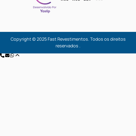
Home
Produtos
Projetos
.
Contato
Endereço
Rua Geolandia, nº 1389 Vila Medeiros São Paulo / SP
Telefone & E-mail
Telefone/Whatsapp: 2949-6314 / 94730-5047
E-mail: contato@fastrevestimentos.com.br