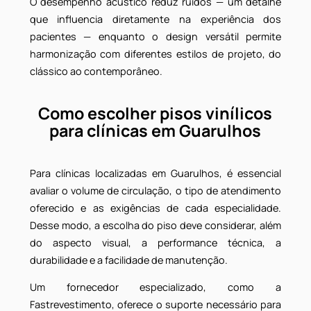
Benefícios dos pisos vinílicos
em clínicas de Guarulhos
Optar por
pisos vinílicos para clínicas em Guarulho
significa investir em qualidade com elegância. Afinal
esse tipo de revestimento oferece superfície
antiderrapantes, fáceis de higienizar e confortávei
ao caminhar.
O desempenho acústico reduz ruídos — um detalh
que influencia diretamente na experiência do
pacientes — enquanto o design versátil permit
harmonização com diferentes estilos de projeto, d
clássico ao contemporâneo.
Como escolher pisos vinílicos