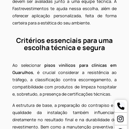
disponíveis (em manta, em
régua, clicado)
Entre as opções disponíveis no mercado, os piso
vinílicos em manta se destacam pela aplicaçã
contínua, ideal para áreas que exigem máxim
assepsia. Enquanto os modelos em régua e clicado
trazem praticidade na instalação e acabament
superior, sendo excelentes alternativas par
recepções, consultórios e salas de espera.
Assim, cada tipo possui indicações específicas, qu
devem ser avaliadas junto a uma equipe técnica. 
Fastrevestimentos te ajuda nessa escolha, além d
oferecer aplicação personalizada, feita de form
certeira para a estética do seu ambiente.