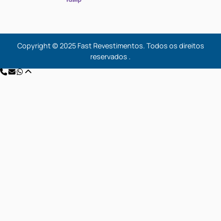
Menu
Home
Produtos
Projetos
.
Contato
Endereço
Rua Geolandia, nº 1389 Vila Medeiros São Paulo / SP