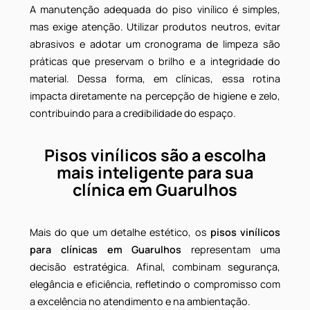
Como alinhar o piso ao projeto
arquitetônico da clínica
Um bom projeto arquitetônico valoriza cada element
do ambiente. Por isso, o piso vinílico deve dialoga
com a proposta estética e funcional do espaç
clínico. Além disso, a variedade de padrões e textura
disponíveis permite personalizações que transmite
sofisticação, leveza e cuidado — valore
fundamentais em ambientes de saúde.
Dicas para manter o piso vinílic
sempre impecável