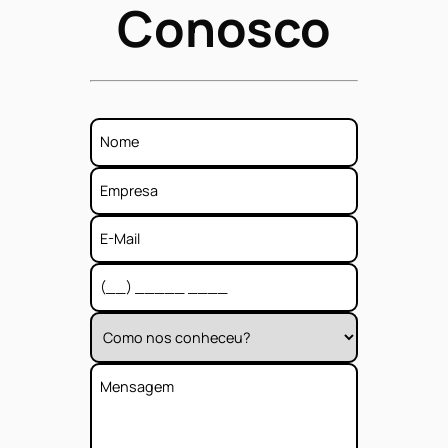
elegância e eficiência, refletindo o compromisso co
a excelência no atendimento e na ambientação.
Na Fastrevestimentos, unimos tecnologia
sofisticação e experiência para entregar soluçõe
que transformam clínicas em ambientes mai
acolhedores, funcionais e distintos.
Entre em contato e solicite um orçament
personalizado, temos orgulho de poder entregar 
melhor para sua clínica.
Saiba Mais:
Mantas vinílicas para hospital na Zon
Sul