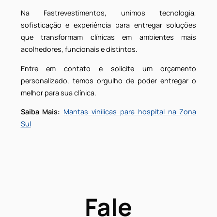
A manutenção adequada do piso vinílico é simples
mas exige atenção. Utilizar produtos neutros, evita
abrasivos e adotar um cronograma de limpeza sã
práticas que preservam o brilho e a integridade d
material. Dessa forma, em clínicas, essa rotin
impacta diretamente na percepção de higiene e zelo
contribuindo para a credibilidade do espaço.
Pisos vinílicos são a escolha
mais inteligente para sua
clínica em Guarulhos
Mais do que um detalhe estético, os
pisos vinílico
para clínicas em Guarulhos
representam um
decisão estratégica. Afinal, combinam segurança